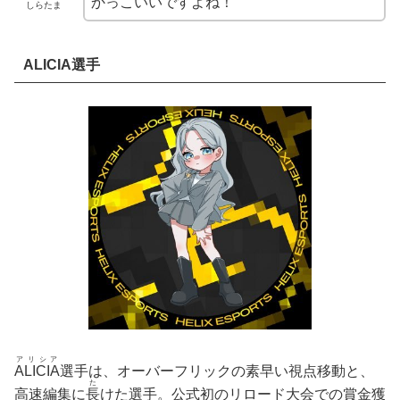
かっこいいですよね！
しらたま
ALICIA選手
アリシア
ALICIA
選手は、オーバーフリックの素早い視点移動と、
た
高速編集に
長
けた選手。公式初のリロード大会での賞金獲