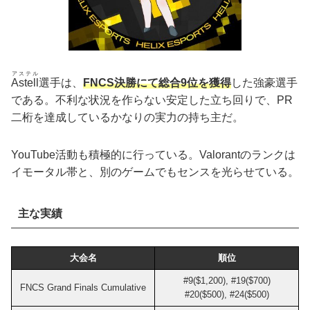
アステル
Astell
選手は、
FNCS決勝にて総合9位を獲得
した強豪選手
である。不利な状況を作らない安定した立ち回りで、PR
二桁を達成しているかなりの実力の持ち主だ。
YouTube活動も積極的に行っている。Valorantのランクは
イモータル帯と、別のゲームでもセンスを光らせている。
主な実績
大会名
順位
#9($1,200), #19($700)
FNCS Grand Finals Cumulative
#20($500), #24($500)